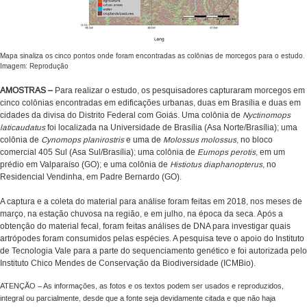
Mapa sinaliza os cinco pontos onde foram encontradas as colônias de morcegos para o estudo.
Imagem: Reprodução
AMOSTRAS –
Para realizar o estudo, os pesquisadores capturaram morcegos em
cinco colônias encontradas em edificações urbanas, duas em Brasília e duas em
cidades da divisa do Distrito Federal com Goiás. Uma colônia de
Nyctinomops
laticaudatus
foi localizada na Universidade de Brasília (Asa Norte/Brasília); uma
colônia de
Cynomops planirostris
e uma de
Molossus molossus
, no bloco
comercial 405 Sul (Asa Sul/Brasília); uma colônia de
Eumops perotis
, em um
prédio em Valparaíso (GO); e uma colônia de
Histiotus diaphanopterus
, no
Residencial Vendinha, em Padre Bernardo (GO).
A captura e a coleta do material para análise foram feitas em 2018, nos meses de
março, na estação chuvosa na região, e em julho, na época da seca. Após a
obtenção do material fecal, foram feitas análises de DNA para investigar quais
artrópodes foram consumidos pelas espécies. A pesquisa teve o apoio do Instituto
de Tecnologia Vale para a parte do sequenciamento genético e foi autorizada pelo
Instituto Chico Mendes de Conservação da Biodiversidade (ICMBio).
ATENÇÃO – As informações, as fotos e os textos podem ser usados e reproduzidos,
integral ou parcialmente, desde que a fonte seja devidamente citada e que não haja