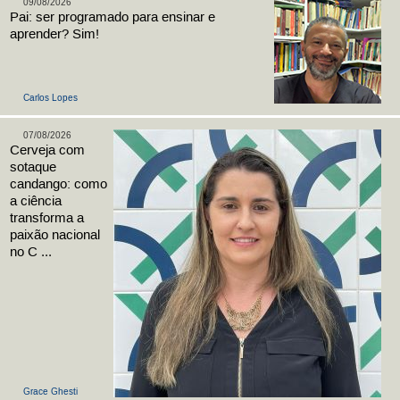
09/08/2026
Pai: ser programado para ensinar e
aprender? Sim!
Carlos Lopes
07/08/2026
Cerveja com
sotaque
candango: como
a ciência
transforma a
paixão nacional
no C ...
Grace Ghesti