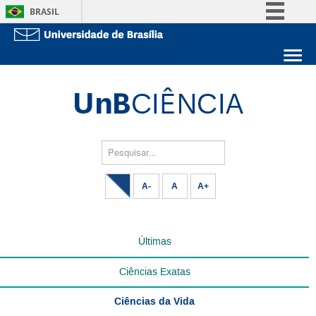
BRASIL
Simplifique!
Comunica BR
Sobre a UnB
Participe
Unidades acadêmicas
Acesso à informação
Estude na UnB
Graduação
Legislação
Pós-Graduação
Administração
Pesquisar...
Canais
Servidor
A-
A
A+
Últimas
Ciências Exatas
Ciências da Vida