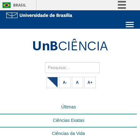
BRASIL
Simplifique!
Comunica BR
Sobre a UnB
Participe
Unidades acadêmicas
Acesso à informação
Estude na UnB
Graduação
Legislação
Pós-Graduação
Administração
Pesquisar...
Canais
Servidor
A-
A
A+
Últimas
Ciências Exatas
Ciências da Vida