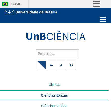
BRASIL
Simplifique!
Comunica BR
Sobre a UnB
Participe
Unidades acadêmicas
Acesso à informação
Estude na UnB
Graduação
Legislação
Pós-Graduação
Administração
Pesquisar...
Canais
Servidor
A-
A
A+
Últimas
Ciências Exatas
Ciências da Vida