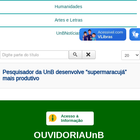
Humanidades
Artes e Letras
UnBNotícias
Digite parte do título
Exibir #
Pesquisador da UnB desenvolve “supermaracujá”
mais produtivo
Acesso à
Informação
OUVIDORIA
UnB