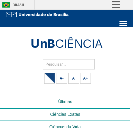
BRASIL
Simplifique!
Comunica BR
Sobre a UnB
Participe
Unidades acadêmicas
Acesso à informação
Estude na UnB
Graduação
Legislação
Pós-Graduação
Administração
Pesquisar...
Canais
Servidor
A-
A
A+
Últimas
Ciências Exatas
Ciências da Vida