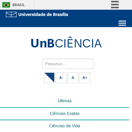
BRASIL
Simplifique!
Comunica BR
Sobre a UnB
Participe
Unidades acadêmicas
Acesso à informação
Estude na UnB
Graduação
Legislação
Pós-Graduação
Administração
Pesquisar...
Canais
Servidor
A-
A
A+
Últimas
Ciências Exatas
Ciências da Vida