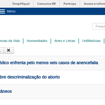
Simplifique!
Comunica BR
Participe
Acesso à infor
Menu
Sobre a UnB
Unidades acadêmicas
Pesquisar
Estude na UnB
Graduação
Pós-Graduação
Administração
ncias da Vida
Humanidades
Artes e Letras
UnBNotícias
Servidor
dico enfrenta pelo menos seis casos de anencefalia
re descriminalização do aborto
ntâneos