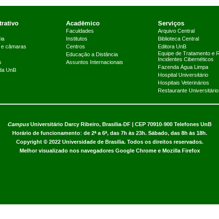
rativo
Acadêmico
Serviços
Faculdades
Arquivo Central
ia
Institutos
Biblioteca Central
 e câmaras
Centros
Editora UnB
Equipe de Tratamento e 
Educação a Distância
Incidentes Cibernéticos
s
Assuntos Internacionais
Fazenda Água Limpa
 da UnB
Hospital Universitário
Hospitais Veterinários
Restaurante Universitário
Campus
Universitário Darcy Ribeiro,
Brasília-DF | CEP 70910-900
Telefones UnB
Horário de funcionamento: de 2ª a 6ª, das 7h às 23h. Sábado, das 8h às 18h.
Copyright © 2022
Universidade de Brasília
.
Todos os direitos reservados.
Melhor visualizado nos navegadores Google Chrome e Mozilla Firefox