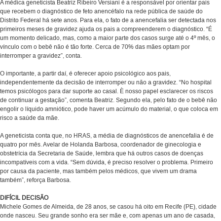
A médica geneticista Beatriz Ribeiro Versiani é a responsável por orientar pais
que recebem o diagnóstico de feto anencéfalo na rede pública de saúde do
Distrito Federal há sete anos. Para ela, o fato de a anencefalia ser detectada nos
primeiros meses de gravidez ajuda os pais a compreenderem o diagnóstico. “É
um momento delicado, mas, como a maior parte dos casos surge até o 4º mês, o
vínculo com o bebê não é tão forte. Cerca de 70% das mães optam por
interromper a gravidez”, conta.
O importante, a partir daí, é oferecer apoio psicológico aos pais,
independentemente da decisão de interromper ou não a gravidez. “No hospital
temos psicólogos para dar suporte ao casal. È nosso papel esclarecer os riscos
de continuar a gestação”, comenta Beatriz. Segundo ela, pelo fato de o bebê não
engolir o líquido amniótico, pode haver um acúmulo do material, o que coloca em
risco a saúde da mãe.
A geneticista conta que, no HRAS, a média de diagnósticos de anencefalia é de
quatro por mês. Avelar de Holanda Barbosa, coordenador de ginecologia e
obstetrícia da Secretaria de Saúde, lembra que há outros casos de doenças
incompatíveis com a vida. “Sem dúvida, é preciso resolver o problema. Primeiro
por causa da paciente, mas também pelos médicos, que vivem um drama
também”, reforça Barbosa.
DIFÍCIL DECISÃO
Michele Gomes de Almeida, de 28 anos, se casou há oito em Recife (PE), cidade
onde nasceu. Seu grande sonho era ser mãe e, com apenas um ano de casada,