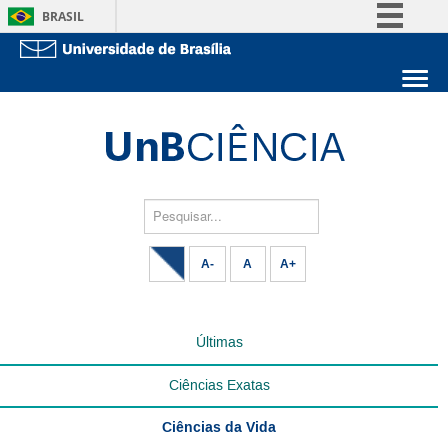
BRASIL
Simplifique!
Comunica BR
Sobre a UnB
Participe
Unidades acadêmicas
Acesso à informação
Estude na UnB
Graduação
Legislação
Pós-Graduação
Administração
Pesquisar...
Canais
Servidor
A-
A
A+
Últimas
Ciências Exatas
Ciências da Vida