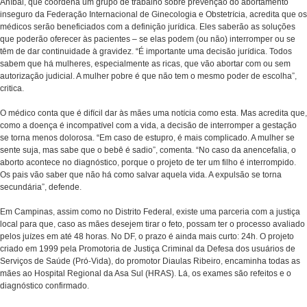
Aníbal, que coordena um grupo de trabalho sobre prevenção do abortamento
inseguro da Federação Internacional de Ginecologia e Obstetrícia, acredita que os
médicos serão beneficiados com a definição jurídica. Eles saberão as soluções
que poderão oferecer às pacientes – se elas podem (ou não) interromper ou se
têm de dar continuidade à gravidez. “É importante uma decisão jurídica. Todos
sabem que há mulheres, especialmente as ricas, que vão abortar com ou sem
autorização judicial. A mulher pobre é que não tem o mesmo poder de escolha”,
critica.
O médico conta que é difícil dar às mães uma notícia como esta. Mas acredita que,
como a doença é incompatível com a vida, a decisão de interromper a gestação
se torna menos dolorosa. “Em caso de estupro, é mais complicado. A mulher se
sente suja, mas sabe que o bebê é sadio”, comenta. “No caso da anencefalia, o
aborto acontece no diagnóstico, porque o projeto de ter um filho é interrompido.
Os pais vão saber que não há como salvar aquela vida. A expulsão se torna
secundária”, defende.
Em Campinas, assim como no Distrito Federal, existe uma parceria com a justiça
local para que, caso as mães desejem tirar o feto, possam ter o processo avaliado
pelos juízes em até 48 horas. No DF, o prazo é ainda mais curto: 24h. O projeto
criado em 1999 pela Promotoria de Justiça Criminal da Defesa dos usuários de
Serviços de Saúde (Pró-Vida), do promotor Diaulas Ribeiro, encaminha todas as
mães ao Hospital Regional da Asa Sul (HRAS). Lá, os exames são refeitos e o
diagnóstico confirmado.