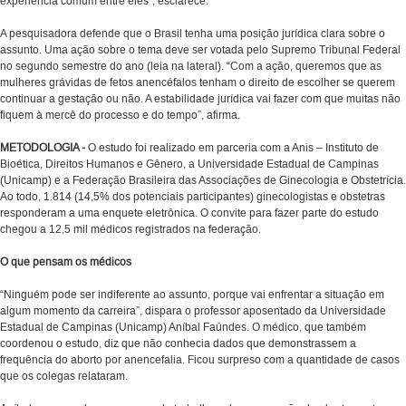
experiência comum entre eles”, esclarece.
A pesquisadora defende que o Brasil tenha uma posição jurídica clara sobre o
assunto. Uma ação sobre o tema deve ser votada pelo Supremo Tribunal Federal
no segundo semestre do ano (leia na lateral). “Com a ação, queremos que as
mulheres grávidas de fetos anencéfalos tenham o direito de escolher se querem
continuar a gestação ou não. A estabilidade jurídica vai fazer com que muitas não
fiquem à mercê do processo e do tempo”, afirma.
METODOLOGIA -
O estudo foi realizado em parceria com a Anis – Instituto de
Bioética, Direitos Humanos e Gênero, a Universidade Estadual de Campinas
(Unicamp) e a Federação Brasileira das Associações de Ginecologia e Obstetrícia.
Ao todo, 1.814 (14,5% dos potenciais participantes) ginecologistas e obstetras
responderam a uma enquete eletrônica. O convite para fazer parte do estudo
chegou a 12,5 mil médicos registrados na federação.
O que pensam os médicos
“Ninguém pode ser indiferente ao assunto, porque vai enfrentar a situação em
algum momento da carreira”, dispara o professor aposentado da Universidade
Estadual de Campinas (Unicamp) Aníbal Faúndes. O médico, que também
coordenou o estudo, diz que não conhecia dados que demonstrassem a
frequência do aborto por anencefalia. Ficou surpreso com a quantidade de casos
que os colegas relataram.