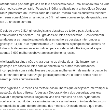
Atender uma paciente grávida de feto anencéfalo não é uma situação rara na vida
dos médicos. Ao contrário. Pesquisa inédita realizada pela antropóloga Débora
Diniz, professora da Universidade de Brasília, mostra que os obstetras recebem
em seus consultórios uma média de 6,5 mulheres com esse tipo de gravidez em
até 20 anos de carreira.
O estudo ouviu 1.814 ginecologistas e obstetras de todo o país. Juntos, os
entrevistados atenderam 9.730 grávidas de fetos anencéfalos. Eles revelaram
ainda que a esmagadora maioria dessas mulheres desejava interromper a
gestação: 84,8%, que representam 8.251 pacientes. A pesquisa não avaliou se
todas solicitaram autorização judicial para abortar o feto. Porém, mostra que
apenas 3.602 mulheres obtiveram esse direito na justiça.
A lei brasileira ainda não é clara quanto ao direito de a mãe interromper a
gestação em casos de fetos com anencefalia ou outras más-formações
incompatíveis com a vida. Nesses casos, as mulheres têm de manter a gestação
ou tentar obter uma autorização judicial para realizar o aborto sem o risco de
serem punidas criminalmente.
“Isso significa que menos da metade das mulheres que desejavam interromper a
gestação de fato o fizeram”, destaca Débora. A ideia dos pesquisadores era
avaliar o impacto dessa situação na vida dos médicos do país. “Queríamos
conhecer a magnitude da assistência médica a mulheres grávidas de fetos com
anencefalia, a partir do depoimento dos médicos. O estudo mostra que é uma