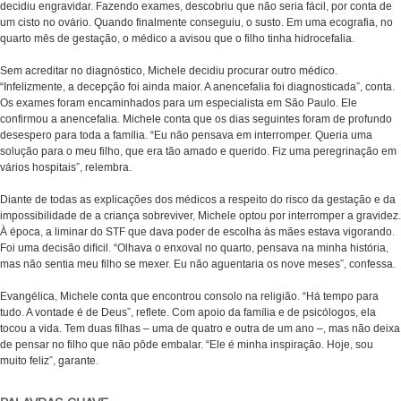
decidiu engravidar. Fazendo exames, descobriu que não seria fácil, por conta de
um cisto no ovário. Quando finalmente conseguiu, o susto. Em uma ecografia, no
quarto mês de gestação, o médico a avisou que o filho tinha hidrocefalia.
Sem acreditar no diagnóstico, Michele decidiu procurar outro médico.
“Infelizmente, a decepção foi ainda maior. A anencefalia foi diagnosticada”, conta.
Os exames foram encaminhados para um especialista em São Paulo. Ele
confirmou a anencefalia. Michele conta que os dias seguintes foram de profundo
desespero para toda a família. “Eu não pensava em interromper. Queria uma
solução para o meu filho, que era tão amado e querido. Fiz uma peregrinação em
vários hospitais”, relembra.
Diante de todas as explicações dos médicos a respeito do risco da gestação e da
impossibilidade de a criança sobreviver, Michele optou por interromper a gravidez.
À época, a liminar do STF que dava poder de escolha às mães estava vigorando.
Foi uma decisão difícil. “Olhava o enxoval no quarto, pensava na minha história,
mas não sentia meu filho se mexer. Eu não aguentaria os nove meses”, confessa.
Evangélica, Michele conta que encontrou consolo na religião. “Há tempo para
tudo. A vontade é de Deus”, reflete. Com apoio da família e de psicólogos, ela
tocou a vida. Tem duas filhas – uma de quatro e outra de um ano –, mas não deixa
de pensar no filho que não pôde embalar. “Ele é minha inspiração. Hoje, sou
muito feliz”, garante.