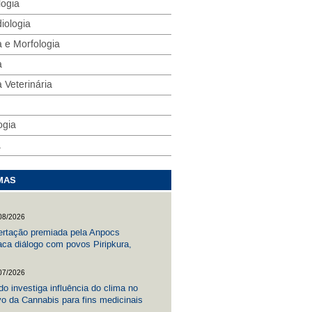
logia
iologia
 e Morfologia
a
 Veterinária
ogia
a
MAS
08/2026
ertação premiada pela Anpocs
aca diálogo com povos Piripkura,
tivo indígena Kagwahiva
07/2026
do investiga influência do clima no
ivo da Cannabis para fins medicinais