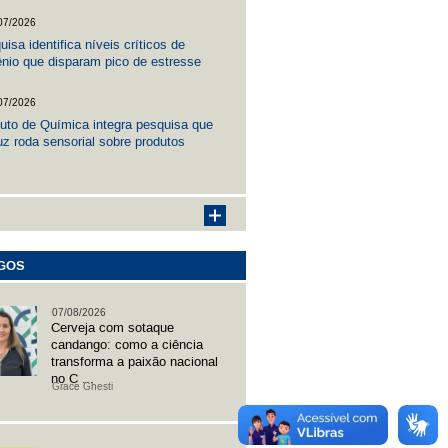
07/2026
isa identifica níveis críticos de
ênio que disparam pico de estresse
onal em peixes
07/2026
ituto de Química integra pesquisa que
uz roda sensorial sobre produtos
lados
GOS
07/08/2026
Cerveja com sotaque
candango: como a ciência
transforma a paixão nacional
no C ...
Grace Ghesti