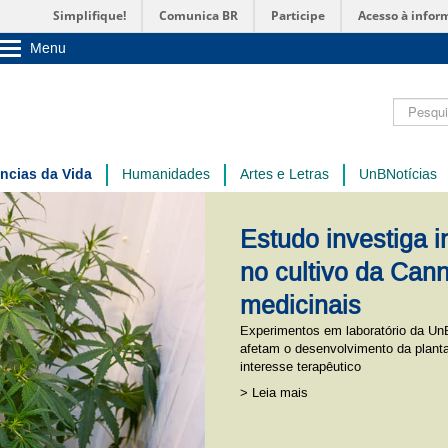
Simplifique!
Comunica BR
Participe
Acesso à infor
Menu
Sobre a UnB
Unidades acadêmicas
Pesquisar
Estude na UnB
Graduação
Pós-Graduação
Administração
ncias da Vida
Humanidades
Artes e Letras
UnBNotícias
Servidor
Estudo investiga i
no cultivo da Cann
medicinais
Experimentos em laboratório da Un
afetam o desenvolvimento da plant
interesse terapêutico
> Leia mais