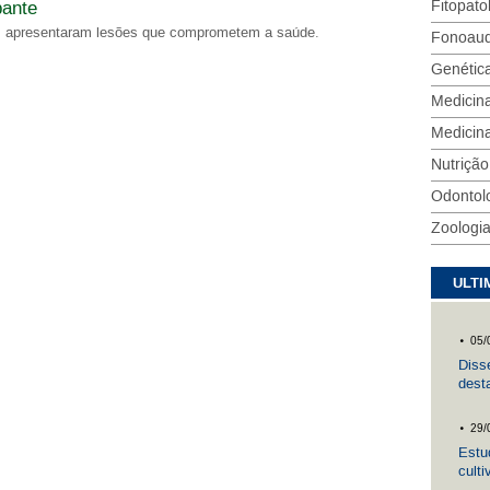
Fitopato
pante
es apresentaram lesões que comprometem a saúde.
Fonoaud
Genética
Medicin
Medicina
Nutrição
Odontol
Zoologi
ULTI
.
05/
Diss
dest
cole
.
29/
Estu
cult