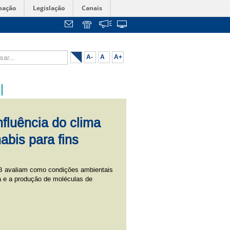
mação
Legislação
Canais
...
A-
A
A+
nfluência do clima
abis para fins
B avaliam como condições ambientais
a e a produção de moléculas de