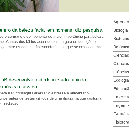
Agronom
centro da beleza facial em homens, diz pesquisa
Biologia
ue o sorriso é o componente de maior importância para beleza
Biotecno
no. Cantos dos lábios ascendentes, largura de dentição e
aço entre os dentes são características que se destacam na
Botânic
Ciências
Ciências
Ciência
UnB desenvolve método inovador unindo
Ecologia
e música clássica
Educaçã
beta Karl conseguiu diminuir o estresse e aumentar o
Enferm
unos antes de testes críticos de uma disciplina que costuma
es ansiosos
Engenhar
Farmáci
Fisioter