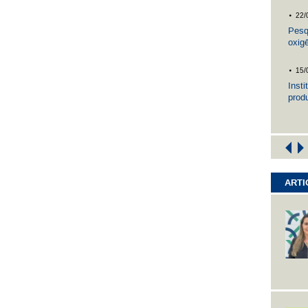
.
22/
Pesqu
oxig
horm
.
15/
Inst
prod
lupu
ARTI