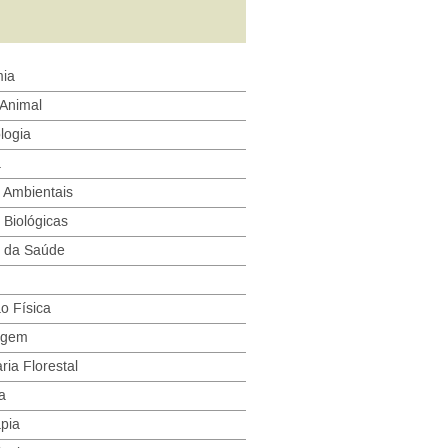
ia
 Animal
logia
a
 Ambientais
 Biológicas
s da Saúde
o Física
agem
ia Florestal
a
apia