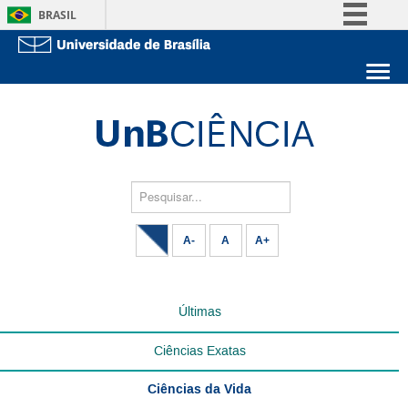
BRASIL
Simplifique!
Comunica BR
Sobre a UnB
Participe
Unidades acadêmicas
Acesso à informação
Estude na UnB
Graduação
Legislação
Pós-Graduação
Administração
Pesquisar...
Canais
Servidor
A-
A
A+
Últimas
Ciências Exatas
Ciências da Vida