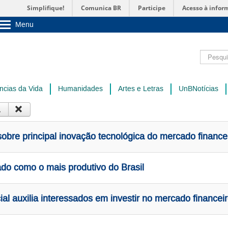
Simplifique!
Comunica BR
Participe
Acesso à infor
Menu
Sobre a UnB
Unidades acadêmicas
Pesquisar
Estude na UnB
Graduação
Pós-Graduação
Administração
ncias da Vida
Humanidades
Artes e Letras
UnBNotícias
Servidor
 sobre principal inovação tecnológica do mercado finance
do como o mais produtivo do Brasil
icial auxilia interessados em investir no mercado financei