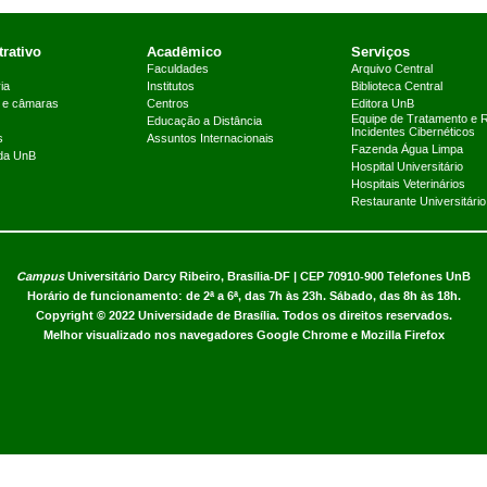
rativo
Acadêmico
Serviços
Faculdades
Arquivo Central
ia
Institutos
Biblioteca Central
 e câmaras
Centros
Editora UnB
Equipe de Tratamento e 
Educação a Distância
Incidentes Cibernéticos
s
Assuntos Internacionais
Fazenda Água Limpa
 da UnB
Hospital Universitário
Hospitais Veterinários
Restaurante Universitário
Campus
Universitário Darcy Ribeiro,
Brasília-DF | CEP 70910-900
Telefones UnB
Horário de funcionamento: de 2ª a 6ª, das 7h às 23h. Sábado, das 8h às 18h.
Copyright © 2022
Universidade de Brasília
.
Todos os direitos reservados.
Melhor visualizado nos navegadores Google Chrome e Mozilla Firefox