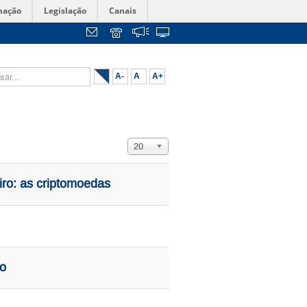
mação
Legislação
Canais
...
A-
A
A+
Exibir #
20
iro: as criptomoedas
ro