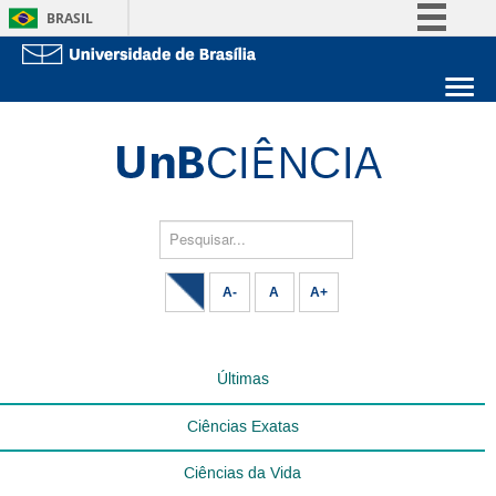
BRASIL
Simplifique!
Comunica BR
Sobre a UnB
Participe
Unidades acadêmicas
Acesso à informação
Estude na UnB
Graduação
Legislação
Pós-Graduação
Administração
Pesquisar...
Canais
Servidor
A-
A
A+
Últimas
Ciências Exatas
Ciências da Vida