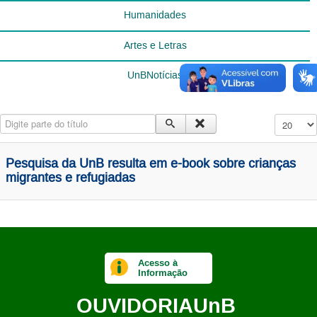
Humanidades
Artes e Letras
UnBNotícias
Digite parte do título
Exibir #
Pesquisa da UnB resulta em e-book sobre crianças
migrantes e refugiadas
Acesso à
Informação
OUVIDORIA
UnB