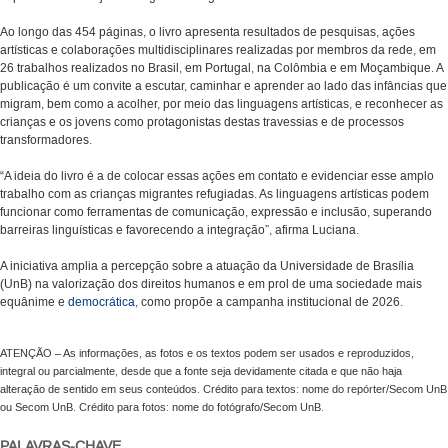
Ao longo das 454 páginas, o livro apresenta resultados de pesquisas, ações
artísticas e colaborações multidisciplinares realizadas por membros da rede, em
26 trabalhos realizados no Brasil, em Portugal, na Colômbia e em Moçambique. A
publicação é um convite a escutar, caminhar e aprender ao lado das infâncias que
migram, bem como a acolher, por meio das linguagens artísticas, e reconhecer as
crianças e os jovens como protagonistas destas travessias e de processos
transformadores.
“A ideia do livro é a de colocar essas ações em contato e evidenciar esse amplo
trabalho com as crianças migrantes refugiadas. As linguagens artísticas podem
funcionar como ferramentas de comunicação, expressão e inclusão, superando
barreiras linguísticas e favorecendo a integração”, afirma Luciana.
A iniciativa amplia a percepção sobre a atuação da Universidade de Brasília
(UnB) na valorização dos direitos humanos e em prol de uma sociedade mais
equânime e
democrática
, como propõe a campanha institucional de 2026.
ATENÇÃO – As informações, as fotos e os textos podem ser usados e reproduzidos,
integral ou parcialmente, desde que a fonte seja devidamente citada e que não haja
alteração de sentido em seus conteúdos. Crédito para textos: nome do repórter/Secom UnB
ou Secom UnB. Crédito para fotos: nome do fotógrafo/Secom UnB.
PALAVRAS-CHAVE