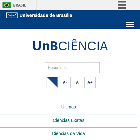
BRASIL
Simplifique!
Comunica BR
Sobre a UnB
Participe
Unidades acadêmicas
Acesso à informação
Estude na UnB
Graduação
Legislação
Pós-Graduação
Administração
Pesquisar...
Canais
Servidor
A-
A
A+
Últimas
Ciências Exatas
Ciências da Vida