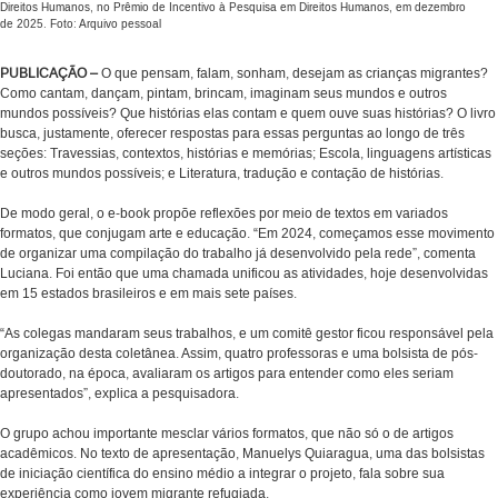
Direitos Humanos, no Prêmio de Incentivo à Pesquisa em Direitos Humanos, em dezembro
de 2025. Foto: Arquivo pessoal
PUBLICAÇÃO –
O que pensam, falam, sonham, desejam as crianças migrantes?
Como cantam, dançam, pintam, brincam, imaginam seus mundos e outros
mundos possíveis? Que histórias elas contam e quem ouve suas histórias? O livro
busca, justamente, oferecer respostas para essas perguntas ao longo de três
seções: Travessias, contextos, histórias e memórias; Escola, linguagens artísticas
e outros mundos possíveis; e Literatura, tradução e contação de histórias.
De modo geral, o e-book propõe reflexões por meio de textos em variados
formatos, que conjugam arte e educação. “Em 2024, começamos esse movimento
de organizar uma compilação do trabalho já desenvolvido pela rede”, comenta
Luciana. Foi então que uma chamada unificou as atividades, hoje desenvolvidas
em 15 estados brasileiros e em mais sete países.
“As colegas mandaram seus trabalhos, e um comitê gestor ficou responsável pela
organização desta coletânea. Assim, quatro professoras e uma bolsista de pós-
doutorado, na época, avaliaram os artigos para entender como eles seriam
apresentados”, explica a pesquisadora.
O grupo achou importante mesclar vários formatos, que não só o de artigos
acadêmicos. No texto de apresentação, Manuelys Quiaragua, uma das bolsistas
de iniciação científica do ensino médio a integrar o projeto, fala sobre sua
experiência como jovem migrante refugiada.