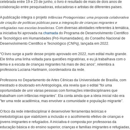
celebrada entre 19 e 23 de junho, o livro é resultado de mais de dois anos de
colaboração entre pesquisadoras, educadoras e artistas de diferentes países.
A publicação integra o projeto
Infâncias Protagonistas: uma proposta colaborativa
de criação de políticas públicas para a integração de crianças migrantes e
refugiadas nas escolas brasileiras
. Com diversas atividades referentes à temática,
a iniciativa foi aprovada na
chamada
do Programa de Desenvolvimento Científico
e Tecnológico em Humanidades (Pró-Humanidades), do Conselho Nacional de
Desenvolvimento Científico e Tecnológico (CNPq), lançada em 2022.
“O livro surge a partir desse projeto aprovado em 2022, num edital muito grande.
Ele tinha uma linha voltada para questões migratórias, e eu já trabalhava com o
tema e a escuta de crianças migrantes há mais de dez anos”, relembra a
professora Luciana Hartmann,
coordenadora da rede.
Professora no Departamento de Artes Cênicas da Universidade de Brasília, com
mestrado e doutorado em Antropologia, ela revela que o edital “foi uma
oportunidade de unir várias pessoas
com formações interdisciplinares que
trabalham com infâncias migrantes”. Ela conta ainda que a ideia inicial não era
"ter uma rede acadêmica, mas envolver a comunidade e população migrante”.
O foco da rede interdisciplinar é desenvolver ferramentas teóricas e
metodológicas que viabilizem a inclusão e o acolhimento efetivo de crianças e
jovens imigrantes e refugiados. A iniciativa é composta por professoras da
educação básica e do ensino superior, crianças e famílias imigrantes e refugiadas,