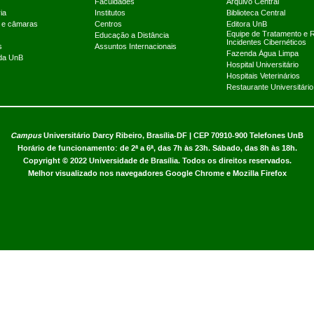
Faculdades
Arquivo Central
ia
Institutos
Biblioteca Central
 e câmaras
Centros
Editora UnB
Equipe de Tratamento e 
Educação a Distância
Incidentes Cibernéticos
s
Assuntos Internacionais
Fazenda Água Limpa
 da UnB
Hospital Universitário
Hospitais Veterinários
Restaurante Universitário
Campus
Universitário Darcy Ribeiro,
Brasília-DF | CEP 70910-900
Telefones UnB
Horário de funcionamento: de 2ª a 6ª, das 7h às 23h. Sábado, das 8h às 18h.
Copyright © 2022
Universidade de Brasília
.
Todos os direitos reservados.
Melhor visualizado nos navegadores Google Chrome e Mozilla Firefox