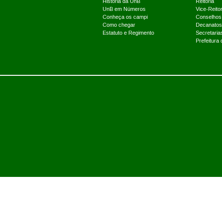
História da UnB
Reitoria
UnB em Números
Vice-Reitor
Conheça os campi
Conselhos
Como chegar
Decanatos
Estatuto e Regimento
Secretaria
Prefeitura