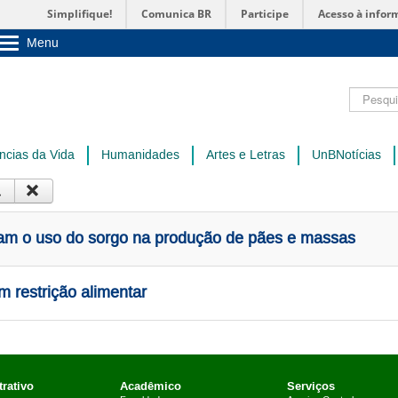
Simplifique!
Comunica BR
Participe
Acesso à infor
Menu
Sobre a UnB
Unidades acadêmicas
Pesquisar
Estude na UnB
Graduação
Pós-Graduação
Administração
ncias da Vida
Humanidades
Artes e Letras
UnBNotícias
Servidor
am o uso do sorgo na produção de pães e massas
m restrição alimentar
rativo
Acadêmico
Serviços