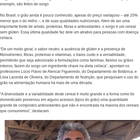
exemplo, são feitos de sorgo.
No Brasil, o grão ainda é pouco conhecido, apesar do preço vantajoso – até 20%
menor que o do milho –, e de suas qualidades nutricionais. Além de ser uma
importante fonte de amido, proteínas, fibras e antioxidantes, o sorgo é um cereal
sem glúten. Essa última qualidade faz dele um atrativo para pessoas com doença
celíaca.
“De um modo geral, o sabor neutro, a ausência de glúten e a presença de
fitonutrientes, fibras, proteínas e vitaminas, o baixo custo e a versatilidade,
permitindo que seja adicionado a formulações como farinhas, farelos ou grãos
inteiros, fazem do sorgo um ingrediente chave na dieta celíaca”, apontam os
professores Lúcio Flávio de Alencar Figueiredo, do Departamento de Botânica, e
Lívia Lacerda de Oliveira, do Departamento de Nutrição, que pesquisam o uso do
grão na alimentação humana há mais de uma década.
“A diversidade e a variabilidade deste cereal é muito grande e a forma como foi
domesticado preservou em alguns acessos (tipos do grão) uma quantidade
grande de compostos antioxidantes que não é encontrada na maioria dos cereais
que consumimos”, destacam.