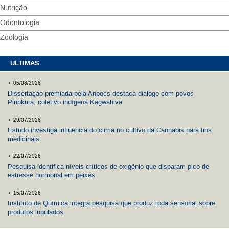
Nutrição
Odontologia
Zoologia
ULTIMAS
.
05/08/2026
Dissertação premiada pela Anpocs destaca diálogo com povos
Piripkura, coletivo indígena Kagwahiva
.
29/07/2026
Estudo investiga influência do clima no cultivo da Cannabis para fins
medicinais
.
22/07/2026
Pesquisa identifica níveis críticos de oxigênio que disparam pico de
estresse hormonal em peixes
.
15/07/2026
Instituto de Química integra pesquisa que produz roda sensorial sobre
produtos lupulados