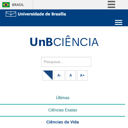
BRASIL
Simplifique!
Comunica BR
Sobre a UnB
Participe
Unidades acadêmicas
Acesso à informação
Estude na UnB
Graduação
Legislação
Pós-Graduação
Administração
Pesquisar...
Canais
Servidor
A-
A
A+
Últimas
Ciências Exatas
Ciências da Vida