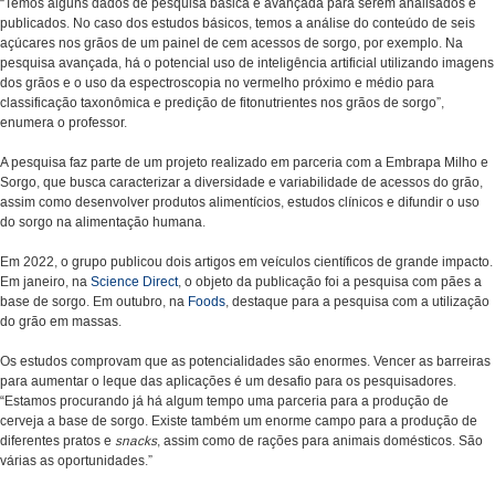
“Temos alguns dados de pesquisa básica e avançada para serem analisados e
publicados. No caso dos estudos básicos, temos a análise do conteúdo de seis
açúcares nos grãos de um painel de cem acessos de sorgo, por exemplo. Na
pesquisa avançada, há o potencial uso de inteligência artificial utilizando imagens
dos grãos e o uso da espectroscopia no vermelho próximo e médio para
classificação taxonômica e predição de fitonutrientes nos grãos de sorgo”,
enumera o professor.
A pesquisa faz parte de um projeto realizado em parceria com a Embrapa Milho e
Sorgo, que busca caracterizar a diversidade e variabilidade de acessos do grão,
assim como desenvolver produtos alimentícios, estudos clínicos e difundir o uso
do sorgo na alimentação humana.
Em 2022, o grupo publicou dois artigos em veículos científicos de grande impacto.
Em janeiro, na
Science Direct
, o objeto da publicação foi a pesquisa com pães a
base de sorgo. Em outubro, na
Foods
, destaque para a pesquisa com a utilização
do grão em massas.
Os estudos comprovam que as potencialidades são enormes. Vencer as barreiras
para aumentar o leque das aplicações é um desafio para os pesquisadores.
“Estamos procurando já há algum tempo uma parceria para a produção de
cerveja a base de sorgo. Existe também um enorme campo para a produção de
diferentes pratos e
snacks
, assim como de rações para animais domésticos. São
várias as oportunidades.”