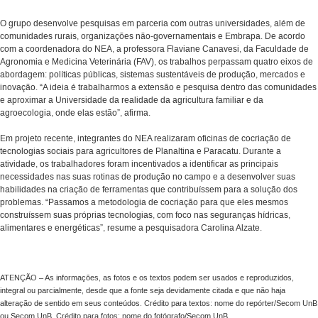
O grupo desenvolve pesquisas em parceria com outras universidades, além de
comunidades rurais, organizações não-governamentais e Embrapa. De acordo
com a coordenadora do NEA, a professora Flaviane Canavesi, da Faculdade de
Agronomia e Medicina Veterinária (FAV), os trabalhos perpassam quatro eixos de
abordagem: políticas públicas, sistemas sustentáveis de produção, mercados e
inovação. “A ideia é trabalharmos a extensão e pesquisa dentro das comunidades
e aproximar a Universidade da realidade da agricultura familiar e da
agroecologia, onde elas estão”, afirma.
Em projeto recente, integrantes do NEA realizaram oficinas de cocriação de
tecnologias sociais para agricultores de Planaltina e Paracatu. Durante a
atividade, os trabalhadores foram incentivados a identificar as principais
necessidades nas suas rotinas de produção no campo e a desenvolver suas
habilidades na criação de ferramentas que contribuíssem para a solução dos
problemas. “Passamos a metodologia de cocriação para que eles mesmos
construíssem suas próprias tecnologias, com foco nas seguranças hídricas,
alimentares e energéticas”, resume a pesquisadora Carolina Alzate.
ATENÇÃO – As informações, as fotos e os textos podem ser usados e reproduzidos,
integral ou parcialmente, desde que a fonte seja devidamente citada e que não haja
alteração de sentido em seus conteúdos. Crédito para textos: nome do repórter/Secom UnB
ou Secom UnB. Crédito para fotos: nome do fotógrafo/Secom UnB.