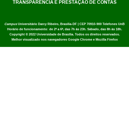
TRANSPARÊNCIA E PRESTAÇÃO DE CONTAS
Campus
Universitário Darcy Ribeiro,
Brasília-DF | CEP 70910-900
Telefones UnB
Horário de funcionamento: de 2ª a 6ª, das 7h às 23h. Sábado, das 8h às 18h.
Copyright © 2022
Universidade de Brasília
.
Todos os direitos reservados.
Melhor visualizado nos navegadores Google Chrome e Mozilla Firefox