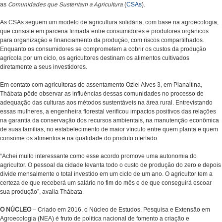
as
Comunidades que Sustentam a Agricultura
(
CSAs
).
As CSAs seguem um modelo de agricultura solidária, com base na agroecologia,
que consiste em parceria firmada entre consumidores e produtores orgânicos
para organização e financiamento da produção, com riscos compartilhados.
Enquanto os consumidores se comprometem a cobrir os custos da produção
agrícola por um ciclo, os agricultores destinam os alimentos cultivados
diretamente a seus investidores.
Em contato com agricultoras do assentamento Oziel Alves 3, em Planaltina,
Thábata pôde observar as influências dessas comunidades no processo de
adequação das culturas aos métodos sustentáveis na área rural. Entrevistando
essas mulheres, a engenheira florestal verificou impactos positivos das relações
na garantia da conservação dos recursos ambientais, na manutenção econômica
de suas famílias, no estabelecimento de maior vínculo entre quem planta e quem
consome os alimentos e na qualidade do produto ofertado.
“Achei muito interessante como esse acordo promove uma autonomia do
agricultor. O pessoal da cidade levanta todo o custo de produção do zero e depois
divide mensalmente o total investido em um ciclo de um ano. O agricultor tem a
certeza de que receberá um salário no fim do mês e de que conseguirá escoar
sua produção”, avalia Thábata.
O NÚCLEO
– Criado em 2016, o Núcleo de Estudos, Pesquisa e Extensão em
Agroecologia (NEA) é fruto de política nacional de fomento a criação e