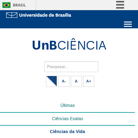
BRASIL
Simplifique!
Comunica BR
Sobre a UnB
Participe
Unidades acadêmicas
Acesso à informação
Estude na UnB
Graduação
Legislação
Pós-Graduação
Administração
Pesquisar...
Canais
Servidor
A-
A
A+
Últimas
Ciências Exatas
Ciências da Vida