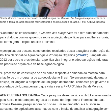
Sarah Moreira esteve em contato com lideranças da
Marcha das Margaridas
para entender
como o tema da agroecologia foi incorporado às discussões da ação. Foto: Arquivo pessoal
“Conforme as entrevistadas, a
Marcha das Margaridas
foi e tem sido fundamental
para dialogar com os governos sobre a criação de políticas para mulheres rurais,
de forma geral”, expõe análise preliminar.
A pesquisadora destaca como um dos resultados dessa atuação a elaboração da
Política Nacional de Agroecologia e Produção Orgânica (
PNAPO
). Lançada em
2012 por decreto presidencial, a política visa integrar e adequar ações indutoras
da produção orgânica e de base agroecológica.
“O processo de construção se deu como resposta à demanda da marcha para
criação de um programa de agroecologia no Brasil. No encerramento da quarta
edição, foi lançada a proposta de um grupo de trabalho, composto por governo e
sociedade civil, para pensar o que viria a ser a PNAPO”, frisa Sarah Moreira.
AGRICULTURA SOLIDÁRIA
– Outra pesquisa desenvolvida no NEA e selecionada
pela Socla é liderada pela egressa do curso de Engenharia Florestal Thábata
Lohane Bezerra, pesquisadora do núcleo. Em seu trabalho, ela buscou se
aproximar de agricultores assentados, com o intuito de analisar a integração com