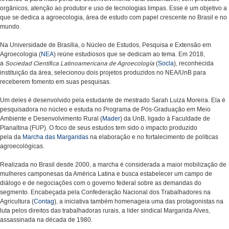
orgânicos, atenção ao produtor e uso de tecnologias limpas. Esse é um objetivo a
que se dedica a agroecologia, área de estudo com papel crescente no Brasil e no
mundo.
Na Universidade de Brasília, o Núcleo de Estudos, Pesquisa e Extensão em
Agroecologia (
NEA
) reúne estudiosos que se dedicam ao tema. Em 2018,
a
Sociedad Científica Latinoamericana de Agroecología
(
Socla
), reconhecida
instituição da área, selecionou dois projetos produzidos no NEA/UnB para
receberem fomento em suas pesquisas.
Um deles é desenvolvido pela estudante de mestrado Sarah Luiza Moreira. Ela é
pesquisadora no núcleo e estuda no Programa de Pós-Graduação em Meio
Ambiente e Desenvolvimento Rural (
Mader
) da UnB, ligado à Faculdade de
Planaltina (FUP). O foco de seus estudos tem sido o impacto produzido
pela da
Marcha das Margaridas
na elaboração e no fortalecimento de políticas
agroecológicas.
Realizada no Brasil desde 2000, a marcha é considerada a maior mobilização de
mulheres camponesas da América Latina e busca estabelecer um campo de
diálogo e de negociações com o governo federal sobre as demandas do
segmento. Encabeçada pela Confederação Nacional dos Trabalhadores na
Agricultura (
Contag
), a iniciativa também homenageia uma das protagonistas na
luta pelos direitos das trabalhadoras rurais, a líder sindical Margarida Alves,
assassinada na década de 1980.