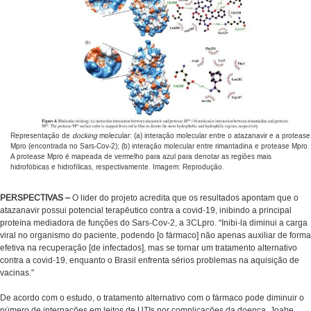
Representação de
docking
molecular: (a) interação molecular entre o atazanavir e a protease
Mpro (encontrada no Sars-Cov-2); (b) interação molecular entre rimantadina e protease Mpro.
A protease Mpro é mapeada de vermelho para azul para denotar as regiões mais
hidrofóbicas e hidrofílicas, respectivamente. Imagem: Reprodução.
PERSPECTIVAS –
O líder do projeto acredita que os resultados apontam que o
atazanavir possui potencial terapêutico contra a covid-19, inibindo a principal
proteína mediadora de funções do Sars-Cov-2, a 3CLpro. “Inibi-la diminui a carga
viral no organismo do paciente, podendo [o fármaco] não apenas auxiliar de forma
efetiva na recuperação [de infectados], mas se tornar um tratamento alternativo
contra a covid-19, enquanto o Brasil enfrenta sérios problemas na aquisição de
vacinas."
De acordo com o estudo, o tratamento alternativo com o fármaco pode diminuir o
número de internações em leitos de UTIs por complicações da doença. Joabe