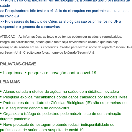
>> Projetos da UnB trabalham em tecnologias para proteção dos profissionais de
saúde
>> Pesquisadores irão testar a eficácia da cloroquina em pacientes no tratamento
da covid-19
>> Professores do Instituto de Ciências Biológicas são os primeiros no DF a
sequenciar o genoma do coronavírus
ATENÇÃO – As informações, as fotos e os textos podem ser usados e reproduzidos,
integral ou parcialmente, desde que a fonte seja devidamente citada e que não haja
alteração de sentido em seus conteúdos. Crédito para textos: nome do repórter/Secom UnB
ou Secom UnB. Crédito para fotos: nome do fotógrafo/Secom UnB.
PALAVRAS-CHAVE
bioquímica
pesquisa e inovação contra covid-19
LEIA MAIS
Alunos estudam efeitos do açúcar na saúde com didática inovadora
Pesquisa explica mecanismos contra danos causados por radicais livres
Professores do Instituto de Ciências Biológicas (IB) são os primeiros no
DF a sequenciar genoma do coronavírus
Organizar o tráfego de pedestres pode reduzir risco de contaminação
durante pandemia
Novo protocolo de testagem pretende reduzir indisponibilidade de
profissionais de saúde com suspeita de covid-19