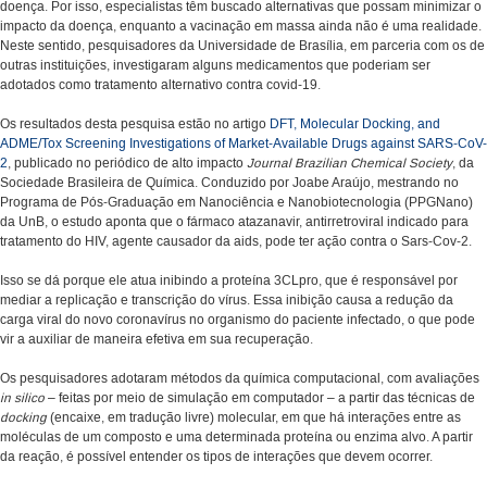
doença. Por isso, especialistas têm buscado alternativas que possam minimizar o
impacto da doença, enquanto a vacinação em massa ainda não é uma realidade.
Neste sentido, pesquisadores da Universidade de Brasília, em parceria com os de
outras instituições, investigaram alguns medicamentos que poderiam ser
adotados como tratamento alternativo contra covid-19.
Os resultados desta pesquisa estão no artigo
DFT, Molecular Docking, and
ADME/Tox Screening Investigations of Market-Available Drugs against SARS-CoV-
2
, publicado no periódico de alto impacto
Journal Brazilian Chemical Society
, da
Sociedade Brasileira de Química. Conduzido por Joabe Araújo, mestrando no
Programa de Pós-Graduação em Nanociência e Nanobiotecnologia (PPGNano)
da UnB, o estudo aponta que o fármaco atazanavir, antirretroviral indicado para
tratamento do HIV, agente causador da aids, pode ter ação contra o Sars-Cov-2.
Isso se dá porque ele atua inibindo a proteína 3CLpro, que é responsável por
mediar a replicação e transcrição do vírus. Essa inibição causa a redução da
carga viral do novo coronavírus no organismo do paciente infectado, o que pode
vir a auxiliar de maneira efetiva em sua recuperação.
Os pesquisadores adotaram métodos da química computacional, com avaliações
in silico
– feitas por meio de simulação em computador – a partir das técnicas de
docking
(encaixe, em tradução livre) molecular, em que há interações entre as
moléculas de um composto e uma determinada proteína ou enzima alvo. A partir
da reação, é possível entender os tipos de interações que devem ocorrer.