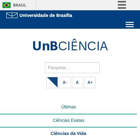
BRASIL
Simplifique!
Comunica BR
Sobre a UnB
Participe
Unidades acadêmicas
Acesso à informação
Estude na UnB
Graduação
Legislação
Pós-Graduação
Administração
Pesquisar...
Canais
Servidor
A-
A
A+
Últimas
Ciências Exatas
Ciências da Vida