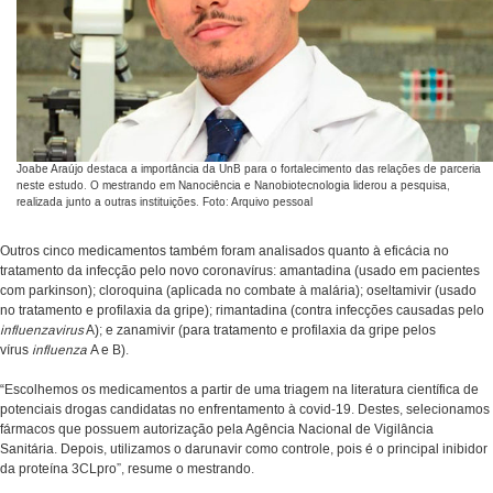
Joabe Araújo destaca a importância da UnB para o fortalecimento das relações de parceria
neste estudo. O mestrando em Nanociência e Nanobiotecnologia liderou a pesquisa,
realizada junto a outras instituições. Foto: Arquivo pessoal
Outros cinco medicamentos também foram analisados quanto à eficácia no
tratamento da infecção pelo novo coronavírus: amantadina (usado em pacientes
com parkinson); cloroquina (aplicada no combate à malária); oseltamivir (usado
no tratamento e profilaxia da gripe); rimantadina (contra infecções causadas pelo
influenzavirus
A); e zanamivir (para tratamento e profilaxia da gripe pelos
vírus
influenza
A e B).
“Escolhemos os medicamentos a partir de uma triagem na literatura científica de
potenciais drogas candidatas no enfrentamento à covid-19. Destes, selecionamos
fármacos que possuem autorização pela Agência Nacional de Vigilância
Sanitária. Depois, utilizamos o darunavir como controle, pois é o principal inibidor
da proteína 3CLpro”, resume o mestrando.