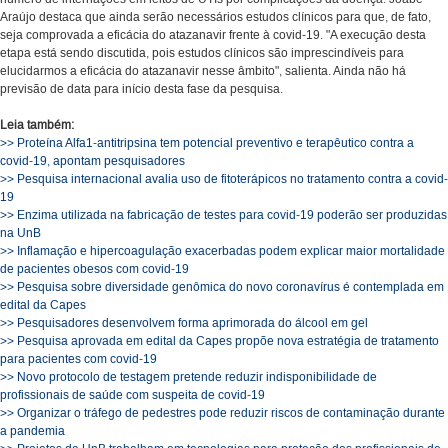
Araújo destaca que ainda serão necessários estudos clínicos para que, de fato,
seja comprovada a eficácia do atazanavir frente à covid-19. "A execução desta
etapa está sendo discutida, pois estudos clínicos são imprescindíveis para
elucidarmos a eficácia do atazanavir nesse âmbito", salienta. Ainda não há
previsão de data para início desta fase da pesquisa.
Leia também:
>> Proteína Alfa1-antitripsina tem potencial preventivo e terapêutico contra a
covid-19, apontam pesquisadores
>> Pesquisa internacional avalia uso de fitoterápicos no tratamento contra a covid-
19
>> Enzima utilizada na fabricação de testes para covid-19 poderão ser produzidas
na UnB
>> Inflamação e hipercoagulação exacerbadas podem explicar maior mortalidade
de pacientes obesos com covid-19
>> Pesquisa sobre diversidade genômica do novo coronavírus é contemplada em
edital da Capes
>> Pesquisadores desenvolvem forma aprimorada do álcool em gel
>> Pesquisa aprovada em edital da Capes propõe nova estratégia de tratamento
para pacientes com covid-19
>> Novo protocolo de testagem pretende reduzir indisponibilidade de
profissionais de saúde com suspeita de covid-19
>> Organizar o tráfego de pedestres pode reduzir riscos de contaminação durante
a pandemia