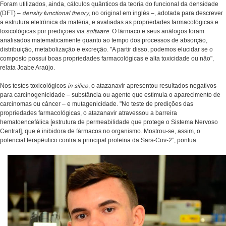
Foram utilizados, ainda, cálculos quânticos da teoria do funcional da densidade
(DFT) –
density functional theory
, no original em inglês –, adotada para descrever
a estrutura eletrônica da matéria, e avaliadas as propriedades farmacológicas e
toxicológicas por predições via
software
. O fármaco e seus análogos foram
analisados matematicamente quanto ao tempo dos processos de absorção,
distribuição, metabolização e excreção. "A partir disso, podemos elucidar se o
composto possui boas propriedades farmacológicas e alta toxicidade ou não",
relata Joabe Araújo.
Nos testes toxicológicos
in silico
, o atazanavir apresentou resultados negativos
para carcinogenicidade – substância ou agente que estimula o aparecimento de
carcinomas ou câncer – e mutagenicidade. "No teste de predições das
propriedades farmacológicas, o atazanavir atravessou a barreira
hematoencefálica [estrutura de permeabilidade que protege o Sistema Nervoso
Central], que é inibidora de fármacos no organismo. Mostrou-se, assim, o
potencial terapêutico contra a principal proteína da Sars-Cov-2”, pontua.