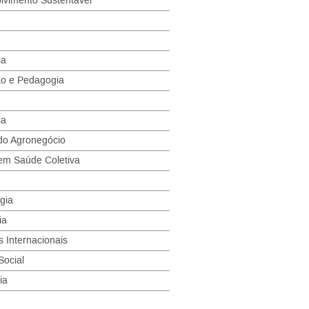
lvimento Sustentável
ia
o e Pedagogia
ia
do Agronegócio
em Saúde Coletiva
gia
ia
 Internacionais
Social
ia