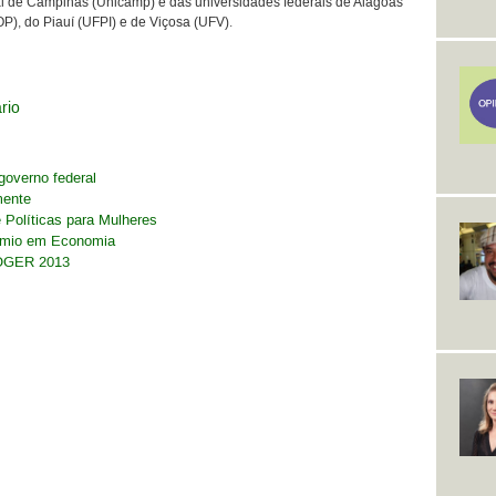
 de Campinas (Unicamp) e das universidades federais de Alagoas
P), do Piauí (UFPI) e de Viçosa (UFV).
ário
governo federal
mente
 Políticas para Mulheres
rêmio em Economia
COGER 2013