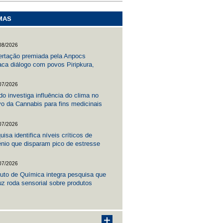
MAS
08/2026
ertação premiada pela Anpocs
aca diálogo com povos Piripkura,
tivo indígena Kagwahiva
07/2026
do investiga influência do clima no
ivo da Cannabis para fins medicinais
07/2026
isa identifica níveis críticos de
ênio que disparam pico de estresse
onal em peixes
07/2026
ituto de Química integra pesquisa que
uz roda sensorial sobre produtos
lados