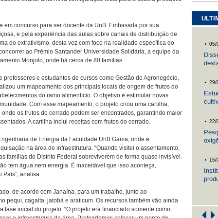
ULTI
a em concurso para ser docente da UnB. Embasada por sua
osa, e pela experiência das aulas sobre canais de distribuição de
.
ema do extrativismo, desta vez com foco na realidade específica do
05/
 concorrer ao Prêmio Santander Universidade Solidária, a equipe da
Diss
tamento Monjolo, onde há cerca de 80 famílias.
dest
cole
.
e professores e estudantes de cursos como Gestão do Agronegócio,
29/
lizou um mapeamento dos principais locais de origem de frutos do
Estu
belecimentos do ramo alimentício. O objetivo é estimular novas
cult
omunidade. Com esse mapeamento, o projeto criou uma cartilha,
.
 onde os frutos do cerrado podem ser encontrados, garantindo maior
entados. A cartilha inclui receitas com frutos do cerrado.
22/
Pesqu
e Engenharia de Energia da Faculdade UnB Gama, onde é
oxig
uisação na área de infraestrutura. “Quando visitei o assentamento,
horm
.
s famílias do Distrito Federal sobreviverem de forma quase invisível.
15/
ão tem água nem energia. É inaceitável que isso aconteça,
Inst
 País”, analisa.
prod
lupu
ado, de acordo com Janaína, para um trabalho, junto ao
mo pequi, cagaita, jatobá e araticum. Os recursos também vão ainda
na fase inicial do projeto. “O projeto era financiado somente como