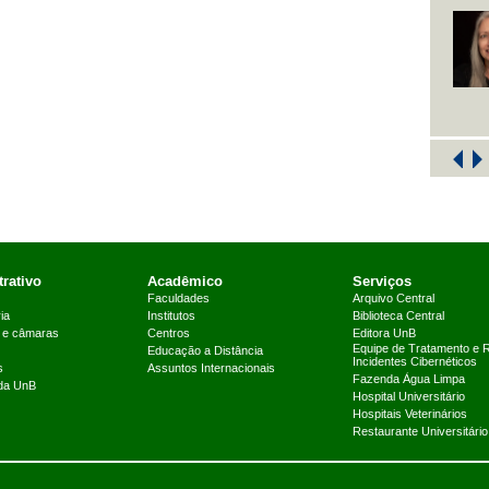
rativo
Acadêmico
Serviços
Faculdades
Arquivo Central
ia
Institutos
Biblioteca Central
 e câmaras
Centros
Editora UnB
Equipe de Tratamento e 
Educação a Distância
Incidentes Cibernéticos
s
Assuntos Internacionais
Fazenda Água Limpa
 da UnB
Hospital Universitário
Hospitais Veterinários
Restaurante Universitário