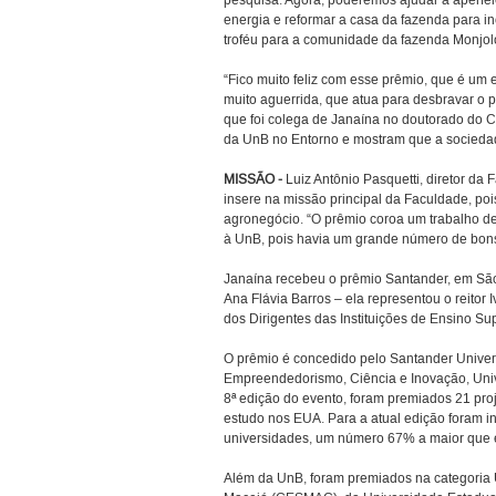
pesquisa. Agora, poderemos ajudar a aperfei
energia e reformar a casa da fazenda para inc
troféu para a comunidade da fazenda Monjol
“Fico muito feliz com esse prêmio, que é um
muito aguerrida, que atua para desbravar o 
que foi colega de Janaína no doutorado do C
da UnB no Entorno e mostram que a sociedade,
MISSÃO -
Luiz Antônio Pasquetti, diretor da
insere na missão principal da Faculdade, po
agronegócio. “O prêmio coroa um trabalho de 
à UnB, pois havia um grande número de bons 
Janaína recebeu o prêmio Santander, em São
Ana Flávia Barros – ela representou o reitor
dos Dirigentes das Instituições de Ensino Sup
O prêmio é concedido pelo Santander Univers
Empreendedorismo, Ciência e Inovação, Univ
8ª edição do evento, foram premiados 21 pro
estudo nos EUA. Para a atual edição foram in
universidades, um número 67% a maior que 
Além da UnB, foram premiados na categoria U