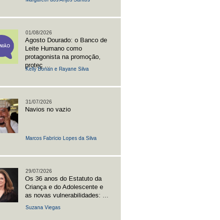
01/08/2026
Agosto Dourado: o Banco de
Leite Humano como
protagonista na promoção,
proteç ...
Kelly Bonan e Rayane Silva
31/07/2026
Navios no vazio
Marcos Fabrício Lopes da Silva
29/07/2026
Os 36 anos do Estatuto da
Criança e do Adolescente e
as novas vulnerabilidades: ...
Suzana Viegas