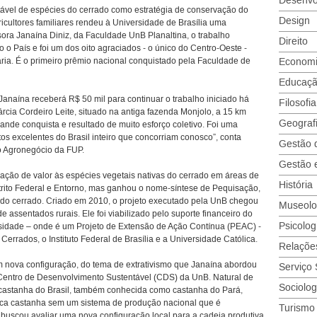
Desenvo
tável de espécies do cerrado como estratégia de conservação do
Design
ultores familiares rendeu à Universidade de Brasília uma
ora Janaína Diniz, da Faculdade UnB Planaltina, o trabalho
Direito
 o País e foi um dos oito agraciados - o único do Centro-Oeste -
ia. É o primeiro prêmio nacional conquistado pela Faculdade de
Econom
Educaçã
naína receberá R$ 50 mil para continuar o trabalho iniciado há
Filosofia
rcia Cordeiro Leite, situado na antiga fazenda Monjolo, a 15 km
Geograf
ande conquista e resultado de muito esforço coletivo. Foi uma
etos excelentes do Brasil inteiro que concorriam conosco”, conta
Gestão 
o Agronegócio da FUP.
Gestão 
ção de valor às espécies vegetais nativas do cerrado em áreas de
História
strito Federal e Entorno, mas ganhou o nome-síntese de Pequisação,
os do cerrado. Criado em 2010, o projeto executado pela UnB chegou
Museolo
e assentados rurais. Ele foi viabilizado pelo suporte financeiro do
Psicolog
idade – onde é um Projeto de Extensão de Ação Contínua (PEAC) -
errados, o Instituto Federal de Brasília e a Universidade Católica.
Relações
nova configuração, do tema de extrativismo que Janaína abordou
Serviço 
Centro de Desenvolvimento Sustentável (CDS) da UnB. Natural de
Sociolog
 castanha do Brasil, também conhecida como castanha do Pará,
única castanha sem um sistema de produção nacional que é
Turismo
e buscou avaliar uma nova configuração local para a cadeia produtiva