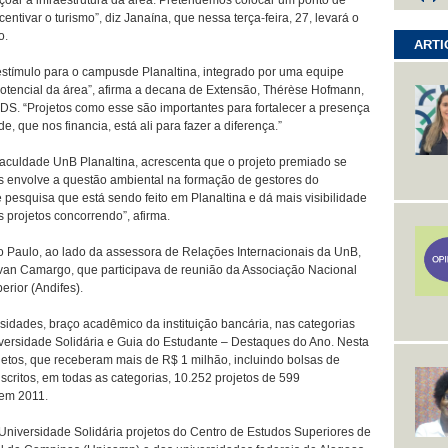
çoar a infraestrutura da área. Pretendemos colocar um ponto de
entivar o turismo”, diz Janaína, que nessa terça-feira, 27, levará o
o.
ARTI
 estímulo para o campusde Planaltina, integrado por uma equipe
potencial da área”, afirma a decana de Extensão, Thérèse Hofmann,
DS. “Projetos como esse são importantes para fortalecer a presença
 que nos financia, está ali para fazer a diferença.”
 Faculdade UnB Planaltina, acrescenta que o projeto premiado se
is envolve a questão ambiental na formação de gestores do
pesquisa que está sendo feito em Planaltina e dá mais visibilidade
projetos concorrendo”, afirma.
 Paulo, ao lado da assessora de Relações Internacionais da UnB,
 Ivan Camargo, que participava de reunião da Associação Nacional
erior (Andifes).
idades, braço acadêmico da instituição bancária, nas categorias
ersidade Solidária e Guia do Estudante – Destaques do Ano. Nesta
jetos, que receberam mais de R$ 1 milhão, incluindo bolsas de
scritos, em todas as categorias, 10.252 projetos de 599
em 2011.
niversidade Solidária projetos do Centro de Estudos Superiores de