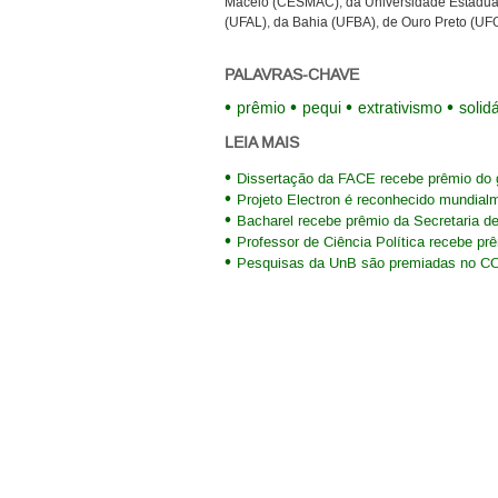
Maceió (CESMAC), da Universidade Estadual
(UFAL), da Bahia (UFBA), de Ouro Preto (UFO
PALAVRAS-CHAVE
prêmio
pequi
extrativismo
solid
LEIA MAIS
Dissertação da FACE recebe prêmio do 
Projeto Electron é reconhecido mundial
Bacharel recebe prêmio da Secretaria de
Professor de Ciência Política recebe p
Pesquisas da UnB são premiadas no 