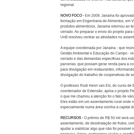
regional.
NOVO FOCO -
Em 2009, Janaína foi aprovad
formação em Engenharia de Alimentos, em Viç
produtos alimentícios, Janaína retornou ao t
cerrado. Ao preparar o envio do projeto para
UnB resolveu centrar as atividades no assen
A equipe coordenada por Janaína - que reún
Gestão Ambiental e Educação do Campo - rea
cerrado e das demandas específicas dos esta
parcerias, que possam gerar renda para a c
para divulgação em restaurantes, informando
divulgação do trabalho de cooperativas de ass
O professor Rudi Henri van Els, do curso d
coordenador de Extensão, apóia o projeto Peq
o que me chamou a atenção foi o fato de vária
Eles estão em um assentamento rural onde n
especialmente numa área vizinha à capital do
RECURSOS -
O prêmio de R$ 50 mil será us
assentamento, de desidratação de frutos, co
ajudar a viabilizar algo que não foi possível 