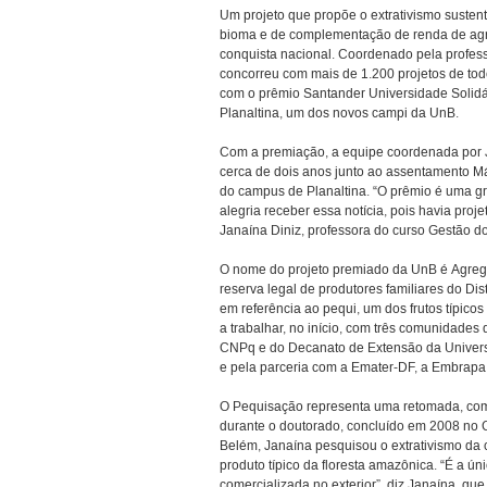
Um projeto que propõe o extrativismo susten
bioma e de complementação de renda de agric
conquista nacional. Coordenado pela profess
concorreu com mais de 1.200 projetos de todo
com o prêmio Santander Universidade Solidár
Planaltina, um dos novos campi da UnB.
Com a premiação, a equipe coordenada por Ja
cerca de dois anos junto ao assentamento Má
do campus de Planaltina. “O prêmio é uma gr
alegria receber essa notícia, pois havia proj
Janaína Diniz, professora do curso Gestão d
O nome do projeto premiado da UnB é Agrega
reserva legal de produtores familiares do Di
em referência ao pequi, um dos frutos típic
a trabalhar, no início, com três comunidades d
CNPq e do Decanato de Extensão da Univers
e pela parceria com a Emater-DF, a Embrapa C
O Pequisação representa uma retomada, com 
durante o doutorado, concluído em 2008 no 
Belém, Janaína pesquisou o extrativismo da
produto típico da floresta amazônica. “É a 
comercializada no exterior”, diz Janaína, qu