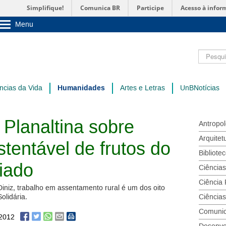
Simplifique!
Comunica BR
Participe
Acesso à infor
Menu
Sobre a UnB
Unidades acadêmicas
Pesquisar
Estude na UnB
Graduação
Pós-Graduação
Administração
Humanidades
ncias da Vida
Artes e Letras
UnBNotícias
Servidor
 Planaltina sobre
Antropol
Arquitet
stentável de frutos do
Bibliote
iado
Ciência
Ciência 
iniz, trabalho em assentamento rural é um dos oito
olidária.
Ciências
Comuni
/2012