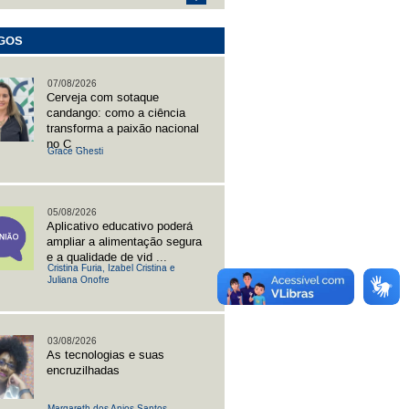
GOS
07/08/2026
Cerveja com sotaque
candango: como a ciência
transforma a paixão nacional
no C ...
Grace Ghesti
05/08/2026
Aplicativo educativo poderá
ampliar a alimentação segura
e a qualidade de vid ...
Cristina Furia, Izabel Cristina e
Juliana Onofre
03/08/2026
As tecnologias e suas
encruzilhadas
Margareth dos Anjos Santos