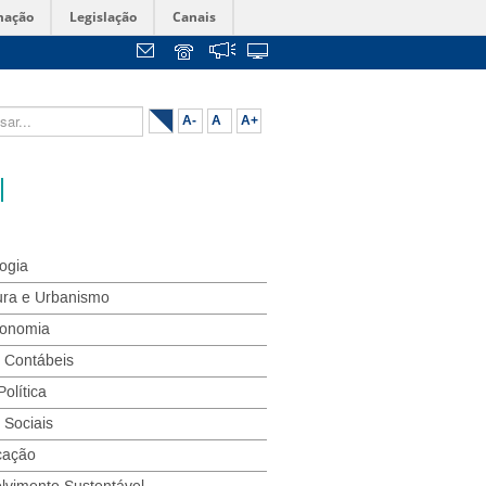
mação
Legislação
Canais
...
A-
A
A+
ogia
ura e Urbanismo
conomia
s Contábeis
Política
 Sociais
cação