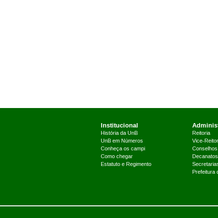
Institucional
Administ
História da UnB
Reitoria
UnB em Números
Vice-Reitor
Conheça os campi
Conselhos
Como chegar
Decanatos
Estatuto e Regimento
Secretaria
Prefeitura