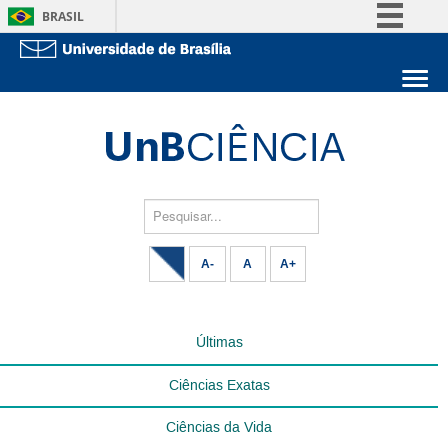
BRASIL
Simplifique!
Comunica BR
Sobre a UnB
Participe
Unidades acadêmicas
Acesso à informação
Estude na UnB
Graduação
Legislação
Pós-Graduação
Administração
Pesquisar...
Canais
Servidor
A-
A
A+
Últimas
Ciências Exatas
Ciências da Vida