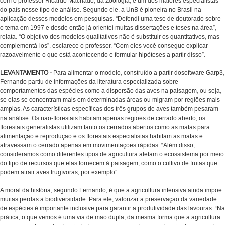
com o professor Ricardo Machado, da Zoologia, e um dos maiores especialistas
do país nesse tipo de análise. Segundo ele, a UnB é pioneira no Brasil na
aplicação desses modelos em pesquisas. “Defendi uma tese de doutorado sobre
o tema em 1997 e desde então já orientei muitas dissertações e teses na área”,
relata. “O objetivo dos modelos qualitativos não é substituir os quantitativos, mas
complementá-los”, esclarece o professor. “Com eles você consegue explicar
razoavelmente o que está acontecendo e formular hipóteses a partir disso”.
LEVANTAMENTO -
Para alimentar o modelo, construído a partir dosoftware Garp3,
Fernando partiu de informações da literatura especializada sobre
comportamentos das espécies como a dispersão das aves na paisagem, ou seja,
se elas se concentram mais em determinadas áreas ou migram por regiões mais
amplas. As características específicas dos três grupos de aves também pesaram
na análise. Os não-florestais habitam apenas regiões de cerrado aberto, os
florestais generalistas utilizam tanto os cerrados abertos como as matas para
alimentação e reprodução e os florestais especialistas habitam as matas e
atravessam o cerrado apenas em movimentações rápidas. “Além disso,
consideramos como diferentes tipos de agricultura afetam o ecossistema por meio
do tipo de recursos que elas fornecem à paisagem, como o cultivo de frutas que
podem atrair aves frugívoras, por exemplo”.
A moral da história, segundo Fernando, é que a agricultura intensiva ainda impõe
muitas perdas à biodiversidade. Para ele, valorizar a preservação da variedade
de espécies é importante inclusive para garantir a produtividade das lavouras. “Na
prática, o que vemos é uma via de mão dupla, da mesma forma que a agricultura