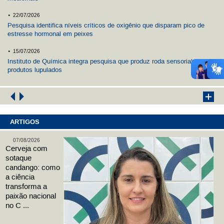
.
22/07/2026
Pesquisa identifica níveis críticos de oxigênio que disparam pico de
estresse hormonal em peixes
.
15/07/2026
Instituto de Química integra pesquisa que produz roda sensorial sobre
produtos lupulados
ARTIGOS
07/08/2026
Cerveja com
sotaque
candango: como
a ciência
transforma a
paixão nacional
no C ...