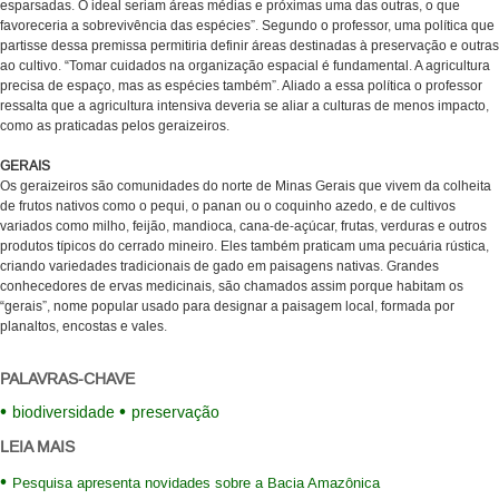
esparsadas. O ideal seriam áreas médias e próximas uma das outras, o que
favoreceria a sobrevivência das espécies”. Segundo o professor, uma política que
partisse dessa premissa permitiria definir áreas destinadas à preservação e outras
ao cultivo. “Tomar cuidados na organização espacial é fundamental. A agricultura
precisa de espaço, mas as espécies também”. Aliado a essa política o professor
ressalta que a agricultura intensiva deveria se aliar a culturas de menos impacto,
como as praticadas pelos geraizeiros.
GERAIS
Os geraizeiros são comunidades do norte de Minas Gerais que vivem da colheita
de frutos nativos como o pequi, o panan ou o coquinho azedo, e de cultivos
variados como milho, feijão, mandioca, cana-de-açúcar, frutas, verduras e outros
produtos típicos do cerrado mineiro. Eles também praticam uma pecuária rústica,
criando variedades tradicionais de gado em paisagens nativas. Grandes
conhecedores de ervas medicinais, são chamados assim porque habitam os
“gerais”, nome popular usado para designar a paisagem local, formada por
planaltos, encostas e vales.
PALAVRAS-CHAVE
biodiversidade
preservação
LEIA MAIS
Pesquisa apresenta novidades sobre a Bacia Amazônica