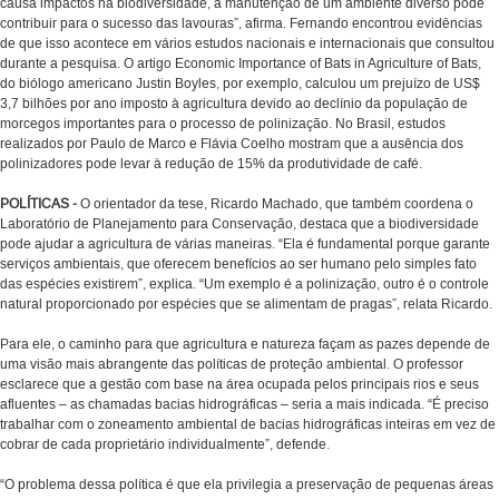
causa impactos na biodiversidade, a manutenção de um ambiente diverso pode
contribuir para o sucesso das lavouras”, afirma. Fernando encontrou evidências
de que isso acontece em vários estudos nacionais e internacionais que consultou
durante a pesquisa. O artigo Economic Importance of Bats in Agriculture of Bats,
do biólogo americano Justin Boyles, por exemplo, calculou um prejuízo de US$
3,7 bilhões por ano imposto à agricultura devido ao declínio da população de
morcegos importantes para o processo de polinização. No Brasil, estudos
realizados por Paulo de Marco e Flávia Coelho mostram que a ausência dos
polinizadores pode levar à redução de 15% da produtividade de café.
POLÍTICAS -
O orientador da tese, Ricardo Machado, que também coordena o
Laboratório de Planejamento para Conservação, destaca que a biodiversidade
pode ajudar a agricultura de várias maneiras. “Ela é fundamental porque garante
serviços ambientais, que oferecem benefícios ao ser humano pelo simples fato
das espécies existirem”, explica. “Um exemplo é a polinização, outro é o controle
natural proporcionado por espécies que se alimentam de pragas”, relata Ricardo.
Para ele, o caminho para que agricultura e natureza façam as pazes depende de
uma visão mais abrangente das políticas de proteção ambiental. O professor
esclarece que a gestão com base na área ocupada pelos principais rios e seus
afluentes – as chamadas bacias hidrográficas – seria a mais indicada. “É preciso
trabalhar com o zoneamento ambiental de bacias hidrográficas inteiras em vez de
cobrar de cada proprietário individualmente”, defende.
“O problema dessa política é que ela privilegia a preservação de pequenas áreas