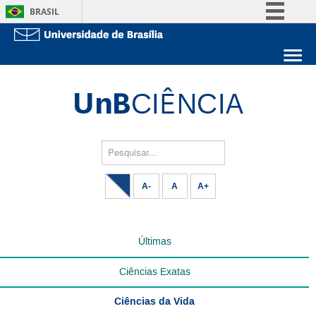
BRASIL
Simplifique!
Comunica BR
Sobre a UnB
Participe
Unidades acadêmicas
Acesso à informação
Estude na UnB
Graduação
Legislação
Pós-Graduação
Administração
Pesquisar...
Canais
Servidor
A-
A
A+
Últimas
Ciências Exatas
Ciências da Vida