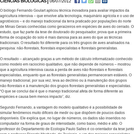
CIÊNCIAS BIOLÓGICAS
06/07/2012
O biólogo Fernando Goulart aplicou técnica inovadora para avaliar impactos da
agricultura intensiva – que envolve alta tecnologia, maquinário agrícola e o uso de
agrotóxicos – e do manejo tradicional da terra praticado por populações do norte
de Minas Gerais conhecidas como geraizeiros em espécies de aves do cerrado. O
estudo, que faz parte da tese de doutorado do pesquisador, prova que a primeira
forma de ocupação do solo é mais danosa para as aves do que as técnicas
tradicionais. O resultado foi diferente para os três grupos de aves analisados na
pesquisa: não-florestais, florestais especialistas e florestais generalistas.
O resultado – alcançado graças a um método de cálculo informatizado conhecido
como modelo em raciocínio qualitativo, que não depende de números – mostrou
que a agricultura intensiva causa a perda de aves não-florestais e florestais
especialistas, enquanto que as florestais generalistas permaneceram estáveis. O
manejo tradicional, por sua vez, leva ao declínio ou à manutenção dos grupos
não-florestais e à manutenção dos grupos florestais generalistas e especialistas.
“O que se conclui daí é que o manejo tradicional afeta de forma diferente as
espécies e causa bem menos impacto”, diz.
Segundo Fernando, a vantagem do modelo qualitativo é a possibilidade de
simular fenômenos muito difíceis de medir ou que dispõem de poucos dados
disponíveis. Ele explica que, no lugar de números, os dados são inseridos no
computador na forma de graus de intensidade, como baixo, médio e alto. O
professor do Departamento de Ecologia Paulo Salles é co-orientador da tese junto