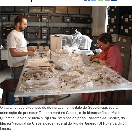
O trabalho, que virou tese de doutorado no Instituto de Geociências sob a
orientação do professor Roberto Ventura Santos, é do bioarqueólogo Murilo
Quintans Bastos. “A ideia surgiu do interesse de pesquisadores da Fiocruz, do
Museu Nacional da Universidade Federal do Rio de Janeiro (UFRJ) e da UnB”,
lembra.