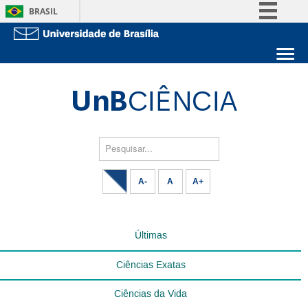
BRASIL
Simplifique!
Comunica BR
Sobre a UnB
Participe
Unidades acadêmicas
Acesso à informação
Estude na UnB
Graduação
Legislação
Pós-Graduação
Administração
Pesquisar...
Canais
Servidor
A-
A
A+
Últimas
Ciências Exatas
Ciências da Vida