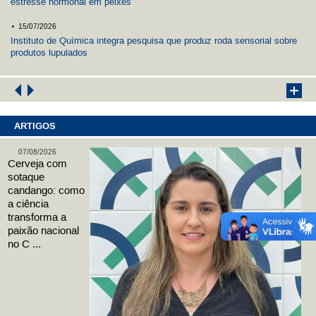
estresse hormonal em peixes
.
15/07/2026
Instituto de Química integra pesquisa que produz roda sensorial sobre
produtos lupulados
ARTIGOS
07/08/2026
Cerveja com
sotaque
candango: como
a ciência
transforma a
paixão nacional
no C ...