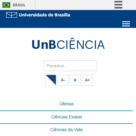
BRASIL
Simplifique!
Comunica BR
Sobre a UnB
Participe
Unidades acadêmicas
Acesso à informação
Estude na UnB
Graduação
Legislação
Pós-Graduação
Administração
Pesquisar...
Canais
Servidor
A-
A
A+
Últimas
Ciências Exatas
Ciências da Vida