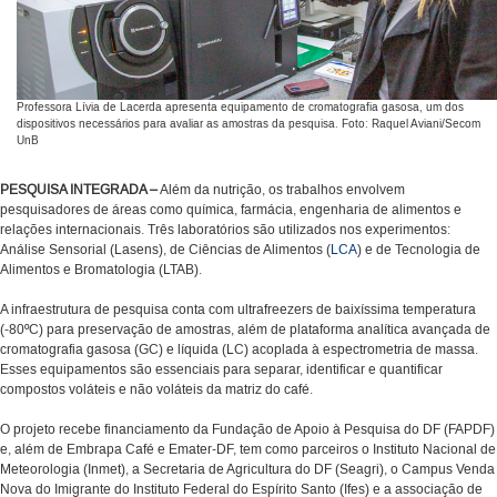
Professora Lívia de Lacerda apresenta equipamento de cromatografia gasosa, um dos
dispositivos necessários para avaliar as amostras da pesquisa. Foto: Raquel Aviani/Secom
UnB
PESQUISA INTEGRADA –
Além da nutrição, os trabalhos envolvem
pesquisadores de áreas como química, farmácia, engenharia de alimentos e
relações internacionais. Três laboratórios são utilizados nos experimentos:
Análise Sensorial (Lasens), de Ciências de Alimentos (
LCA
) e de Tecnologia de
Alimentos e Bromatologia (LTAB).
A infraestrutura de pesquisa conta com ultrafreezers de baixíssima temperatura
(-80ºC) para preservação de amostras, além de plataforma analítica avançada de
cromatografia gasosa (GC) e líquida (LC) acoplada à espectrometria de massa.
Esses equipamentos são essenciais para separar, identificar e quantificar
compostos voláteis e não voláteis da matriz do café.
O projeto recebe financiamento da Fundação de Apoio à Pesquisa do DF (FAPDF)
e, além de Embrapa Café e Emater-DF, tem como parceiros o Instituto Nacional de
Meteorologia (Inmet), a Secretaria de Agricultura do DF (Seagri), o Campus Venda
Nova do Imigrante do Instituto Federal do Espírito Santo (Ifes) e a associação de