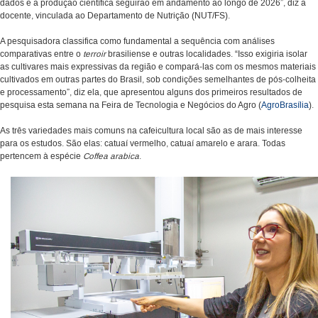
dados e a produção científica seguirão em andamento ao longo de 2026”, diz a
docente, vinculada ao Departamento de Nutrição (NUT/FS).
A pesquisadora classifica como fundamental a sequência com análises
comparativas entre o
terroir
brasiliense e outras localidades. “Isso exigiria isolar
as cultivares mais expressivas da região e compará-las com os mesmos materiais
cultivados em outras partes do Brasil, sob condições semelhantes de pós-colheita
e processamento”, diz ela, que apresentou alguns dos primeiros resultados de
pesquisa esta semana na Feira de Tecnologia e Negócios do Agro (
AgroBrasília
).
As três variedades mais comuns na cafeicultura local são as de mais interesse
para os estudos. São elas: catuaí vermelho, catuaí amarelo e arara. Todas
pertencem à espécie
Coffea arabica
.