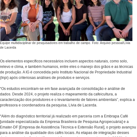
Equipe multidisciplinar de pesquisadores em trabalho de campo. Foto: Arquivo pessoal/Lívia
de Lacerda
Os elementos específicos necessários incluem aspectos naturais, como solo,
relevo e clima, e também humanos, entre eles o manejo dos grãos e as técnicas
de produção. A IG é concedida pelo Instituto Nacional de Propriedade Industrial
(Inpi) após criteriosas análises de produtos e serviços.
“Os estudos encontram-se em fase avançada de consolidação e análise de
dados. Desde 2024, o projeto realiza o mapeamento da cafeicultura, a
caracterização dos produtores e o levantamento de fatores ambientais”, explica a
professora e coordenadora da pesquisa, Lívia de Lacerda.
“Além do diagnóstico territorial já realizado em parceria com a Embrapa Café
[unidade especializada da Empresa Brasileira de Pesquisa Agropecuária] e a
Emater-DF [Empresa de Assistência Técnica e Extensão Rural], o projeto avançou
para a análise da qualidade dos cafés locais. As etapas de integração desses