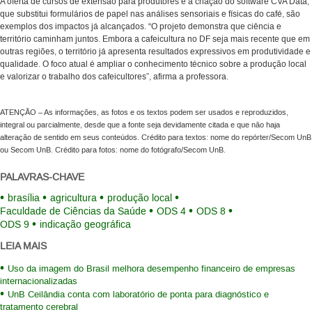
A oferta de cursos de extensão para produtores e a criação do software CVA Data,
que substitui formulários de papel nas análises sensoriais e físicas do café, são
exemplos dos impactos já alcançados. “O projeto demonstra que ciência e
território caminham juntos. Embora a cafeicultura no DF seja mais recente que em
outras regiões, o território já apresenta resultados expressivos em produtividade e
qualidade. O foco atual é ampliar o conhecimento técnico sobre a produção local
e valorizar o trabalho dos cafeicultores”, afirma a professora.
ATENÇÃO – As informações, as fotos e os textos podem ser usados e reproduzidos,
integral ou parcialmente, desde que a fonte seja devidamente citada e que não haja
alteração de sentido em seus conteúdos. Crédito para textos: nome do repórter/Secom UnB
ou Secom UnB. Crédito para fotos: nome do fotógrafo/Secom UnB.
PALAVRAS-CHAVE
brasília
agricultura
produção local
Faculdade de Ciências da Saúde
ODS 4
ODS 8
ODS 9
indicação geográfica
LEIA MAIS
Uso da imagem do Brasil melhora desempenho financeiro de empresas
internacionalizadas
UnB Ceilândia conta com laboratório de ponta para diagnóstico e
tratamento cerebral