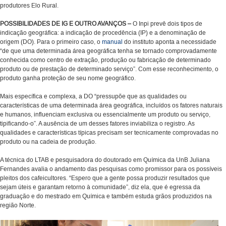
produtores Elo Rural.
POSSIBILIDADES DE IG E OUTRO AVANÇOS –
O Inpi prevê dois tipos de
indicação geográfica: a indicação de procedência (IP) e a denominação de
origem (DO). Para o primeiro caso, o
manual
do instituto aponta a necessidade
“de que uma determinada área geográfica tenha se tornado comprovadamente
conhecida como centro de extração, produção ou fabricação de determinado
produto ou de prestação de determinado serviço”. Com esse reconhecimento, o
produto ganha proteção de seu nome geográfico.
Mais específica e complexa, a DO “pressupõe que as qualidades ou
características de uma determinada área geográfica, incluídos os fatores naturais
e humanos, influenciam exclusiva ou essencialmente um produto ou serviço,
tipificando-o”. A ausência de um desses fatores inviabiliza o registro. As
qualidades e características típicas precisam ser tecnicamente comprovadas no
produto ou na cadeia de produção.
A técnica do LTAB e pesquisadora do doutorado em Química da UnB Juliana
Fernandes avalia o andamento das pesquisas como promissor para os possíveis
pleitos dos cafeicultores. “Espero que a gente possa produzir resultados que
sejam úteis e garantam retorno à comunidade”, diz ela, que é egressa da
graduação e do mestrado em Química e também estuda grãos produzidos na
região Norte.