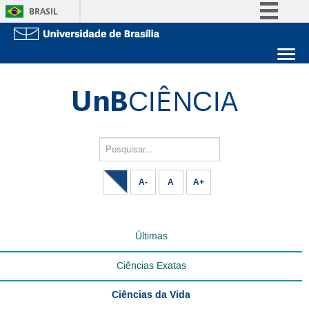
BRASIL
Simplifique!
Comunica BR
Sobre a UnB
Participe
Unidades acadêmicas
Acesso à informação
Estude na UnB
Graduação
Legislação
Pós-Graduação
Administração
Pesquisar...
Canais
Servidor
A-
A
A+
Últimas
Ciências Exatas
Ciências da Vida